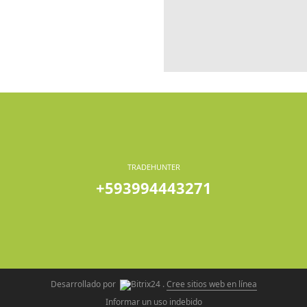
TRADEHUNTER
+593994443271
Desarrollado por
.
Cree sitios web en línea
Informar un uso indebido