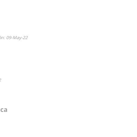
ón: 09-May-22
2
nca