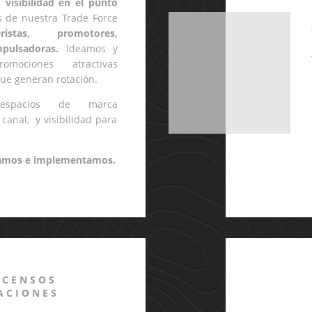
a
visibilidad en el punto
és de nuestra Trade Force
eristas, promotores,
mpulsadoras
.
Ideamos y
omociones atractivas
ue generan rotación.
s
espacios de marca
canal, y visibilidad para
vamos e implementamos
.
 CENSOS
ACIONES