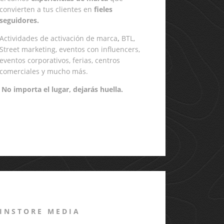
convierten a tus clientes en
fieles
seguidores.
Actividades de
activación de marca
,
BTL,
Street marketing, eventos con influencers,
eventos corporativos, ferias, centros
comerciales y mucho más.
No importa el lugar, dejarás huella.
INSTORE MEDIA