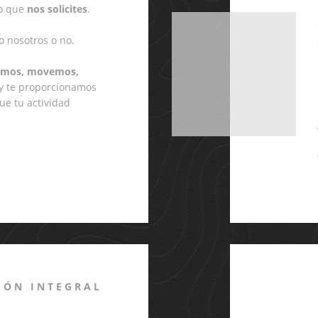
o que
nos solicites
.
 nosotros o no.
amos, movemos,
 y te proporcionamos
ue tu actividad
IÓN INTEGRAL
S