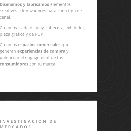
Diseñamos y fabricamos
elementos
creativos e innovadores para cada tipo de
canal.
Creamos
cada
display, cabecera, exhibidor
,
pieza gráfica y de POP.
Creamos
espacios comerciales
que
generan
experiencias de compra
y
potencian el engagement de tus
consumidores
con tu marca.
INVESTIGACIÓN DE
MERCADOS