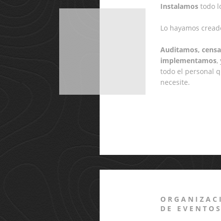
Instalamos
todo l
Lo hayamos creado
Auditamos, cens
implementamos
,
todo el personal q
necesite.
ORGANIZAC
DE EVENTO