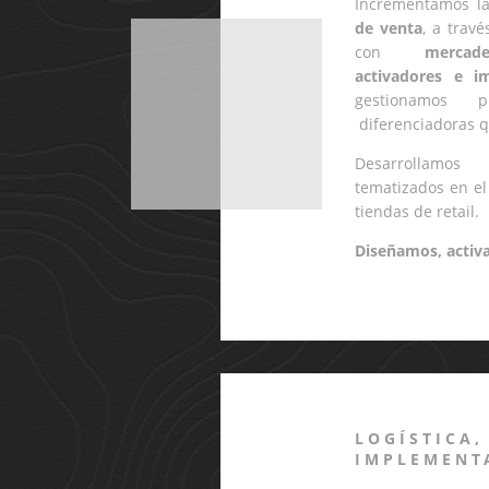
Incrementamos l
de venta
, a trav
con
mercad
activadores e i
gestionamos pr
diferenciadoras q
Desarrollamo
tematizados en el 
tiendas de retail.
Diseñamos, acti
LOGÍSTICA,
IMPLEMENT