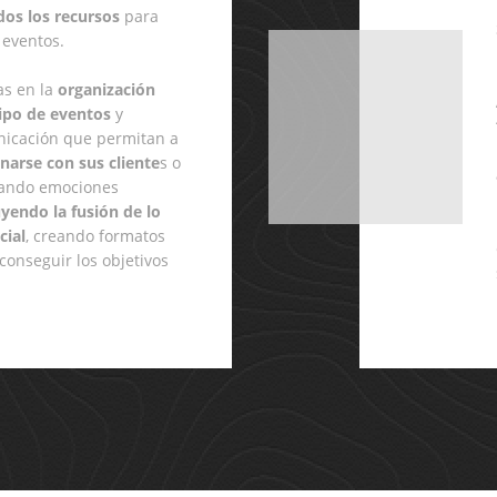
os los recursos
para
r eventos.
as en la
organización
tipo de eventos
y
nicación que permitan a
narse con sus cliente
s o
ando emociones
uyendo la fusión de lo
cial
, creando formatos
conseguir los objetivos