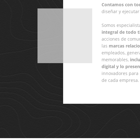
Contamos con tod
diseñar y ejecuta
Somos especialist
integral de todo 
acciones de comu
las
marcas relacio
empleados, gener
memorables,
incl
digital y lo presen
innovadores para 
de cada empresa.